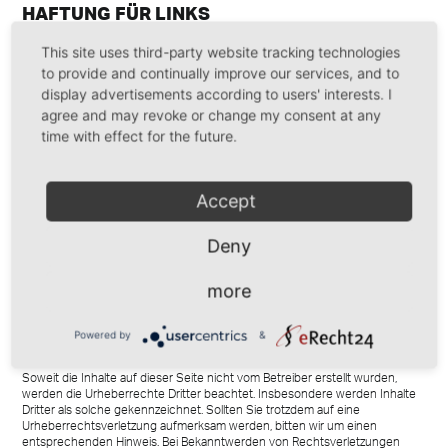
HAFTUNG FÜR LINKS
Unser Angebot enthält Links zu externen Websites Dritter, auf deren
This site uses third-party website tracking technologies
Inhalte wir keinen Einfluss haben. Deshalb können wir für diese fremden
to provide and continually improve our services, and to
Inhalte auch keine Gewähr übernehmen. Für die Inhalte der verlinkten
Seiten ist stets der jeweilige Anbieter oder Betreiber der Seiten
display advertisements according to users' interests. I
verantwortlich. Die verlinkten Seiten wurden zum Zeitpunkt der Verlinkung
agree and may revoke or change my consent at any
auf mögliche Rechtsverstöße überprüft. Rechtswidrige Inhalte waren zum
time with effect for the future.
Zeitpunkt der Verlinkung nicht erkennbar.
Eine permanente inhaltliche Kontrolle der verlinkten Seiten ist jedoch ohne
konkrete Anhaltspunkte einer Rechtsverletzung nicht zumutbar. Bei
Bekanntwerden von Rechtsverletzungen werden wir derartige Links
Accept
umgehend entfernen.
URHEBERRECHT
Deny
Die durch die Seitenbetreiber erstellten Inhalte und Werke auf diesen
Seiten unterliegen dem deutschen Urheberrecht. Die Vervielfältigung,
more
Bearbeitung, Verbreitung und jede Art der Verwertung außerhalb der
Grenzen des Urheberrechtes bedürfen der schriftlichen Zustimmung des
jeweiligen Autors bzw. Erstellers. Downloads und Kopien dieser Seite sind
Powered by
&
nur für den privaten, nicht kommerziellen Gebrauch gestattet.
Soweit die Inhalte auf dieser Seite nicht vom Betreiber erstellt wurden,
werden die Urheberrechte Dritter beachtet. Insbesondere werden Inhalte
Dritter als solche gekennzeichnet. Sollten Sie trotzdem auf eine
Urheberrechtsverletzung aufmerksam werden, bitten wir um einen
entsprechenden Hinweis. Bei Bekanntwerden von Rechtsverletzungen